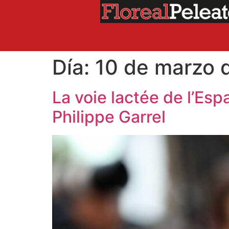
Día:
10 de marzo 
La voie lactée de l’Es
Philippe Garrel