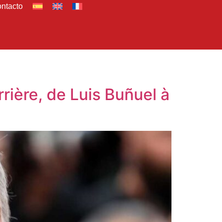
ntacto
rière, de Luis Buñuel à