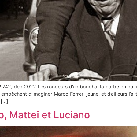
42, dec 2022 Les rondeurs d’un boudha, la barbe en collie
pêchent d’imaginer Marco Ferreri jeune, et d’ailleurs l’a-t
 […]
, Mattei et Luciano