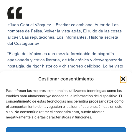
«Juan Gabriel Vásquez – Escritor colombiano. Autor de Los
nombres de Felisa, Volver la vista atrás, El ruido de las cosas
al caer, Las reputaciones, Los informantes, Historia secreta
del Costaguana»
“
Elegía del trópico
es una mezcla formidable de biografía
apasionada y crítica literaria, de fría crónica y desvergonzada
nostalgia, de rigor histórico y chismorreo delicioso. Lo he visto
más de una vez, y todavía no entiendo cómo logra conjurar
desde las sombras del pasado la figura misteriosa de Ramón
Gestionar consentimiento
Vinyes. Sea como sea, la gran virtud de este documental es
justamente ésa: lograr que nosotros, lectores de
Cien años de
Para ofrecer las mejores experiencias, utilizamos tecnologías como las
cookies para almacenar y/o acceder a la información del dispositivo. El
soledad
, aceptemos de buen grado la existencia carnal del
consentimiento de estas tecnologías nos permitirá procesar datos como
Sabio catalán. Ahí está Vinyes como profesor, como lector,
el comportamiento de navegación o las identificaciones únicas en este
como dramaturgo audaz, como viajero impenitente: la más
sitio. No consentir o retirar el consentimiento, puede afectar
grande contribución europea a la literatura colombiana.“
negativamente a ciertas características y funciones.