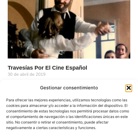
Travesías Por El Cine Español
30 de abril de 2019
Travesías por el cine español. Programa de 16 conferencias
Gestionar consentimiento
dedicadas al cine español en los cine mk2 Palacio de Hielo
(Madrid). Entrevista realizada en octubre de 2018.
Para ofrecer las mejores experiencias, utilizamos tecnologías como las
cookies para almacenar y/o acceder a la información del dispositivo. El
Leer Más »
consentimiento de estas tecnologías nos permitirá procesar datos como
el comportamiento de navegación o las identificaciones únicas en este
sitio. No consentir o retirar el consentimiento, puede afectar
negativamente a ciertas características y funciones.
1
2
3
4
5
6