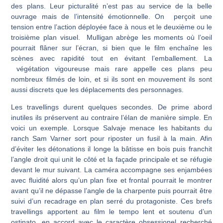
des plans. Leur picturalité n’est pas au service de la belle
ouvrage mais de l’intensité émotionnelle. On perçoit une
tension entre l’action déployée face à nous et le deuxième ou le
troisième plan visuel. Mulligan abrège les moments où l’oeil
pourrait flâner sur l’écran, si bien que le film enchaîne les
scènes avec rapidité tout en évitant l’emballement. La
végétation vigoureuse mais rare appelle ces plans peu
nombreux filmés de loin, et si ils sont en mouvement ils sont
aussi discrets que les déplacements des personnages.
Les travellings durent quelques secondes. De prime abord
inutiles ils préservent au contraire l’élan de manière simple. En
voici un exemple. Lorsque Salvaje menace les habitants du
ranch Sam Varner sort pour riposter un fusil à la main. Afin
d’éviter les détonations il longe la bâtisse en bois puis franchit
l’angle droit qui unit le côté et la façade principale et se réfugie
devant le mur suivant. La caméra accompagne ses enjambées
avec fluidité alors qu’un plan fixe et frontal pourrait le montrer
avant qu’il ne dépasse l’angle de la charpente puis pourrait être
suivi d’un recadrage en plan serré du protagoniste. Ces brefs
travellings apportent au film le tempo lent et soutenu d’un
ostinato, en accord avec le caractère obsessionel recherché