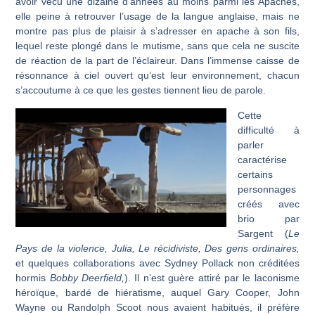
avoir vécu une dizaine d’années au moins parmi les Apaches,
elle peine à retrouver l’usage de la langue anglaise, mais ne
montre pas plus de plaisir à s’adresser en apache à son fils,
lequel reste plongé dans le mutisme, sans que cela ne suscite
de réaction de la part de l’éclaireur. Dans l’immense caisse de
résonnance à ciel ouvert qu’est leur environnement, chacun
s’accoutume à ce que les gestes tiennent lieu de parole.
Cette
difficulté à
parler
caractérise
certains
personnages
créés avec
brio par
Sargent (
Le
Pays de la violence, Julia, Le récidiviste, Des gens ordinaires,
et quelques collaborations avec Sydney Pollack non créditées
hormis
Bobby Deerfield,
). Il n’est guère attiré par le laconisme
héroïque, bardé de hiératisme, auquel Gary Cooper, John
Wayne ou Randolph Scoot nous avaient habitués, il préfère