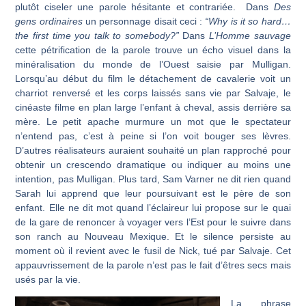
plutôt ciseler une parole hésitante et contrariée. Dans
Des
gens ordinaires
un personnage disait ceci :
“Why is it so hard…
the first time you talk to somebody?”
Dans
L’Homme sauvage
cette pétrification de la parole trouve un écho visuel dans la
minéralisation du monde de l’Ouest saisie par Mulligan.
Lorsqu’au début du film le détachement de cavalerie voit un
charriot renversé et les corps laissés sans vie par Salvaje, le
cinéaste filme en plan large l’enfant à cheval, assis derrière sa
mère. Le petit apache murmure un mot que le spectateur
n’entend pas, c’est à peine si l’on voit bouger ses lèvres.
D’autres réalisateurs auraient souhaité un plan rapproché pour
obtenir un crescendo dramatique ou indiquer au moins une
intention, pas Mulligan. Plus tard, Sam Varner ne dit rien quand
Sarah lui apprend que leur poursuivant est le père de son
enfant. Elle ne dit mot quand l’éclaireur lui propose sur le quai
de la gare de renoncer à voyager vers l’Est pour le suivre dans
son ranch au Nouveau Mexique. Et le silence persiste au
moment où il revient avec le fusil de Nick, tué par Salvaje. Cet
appauvrissement de la parole n’est pas le fait d’êtres secs mais
usés par la vie.
La phrase