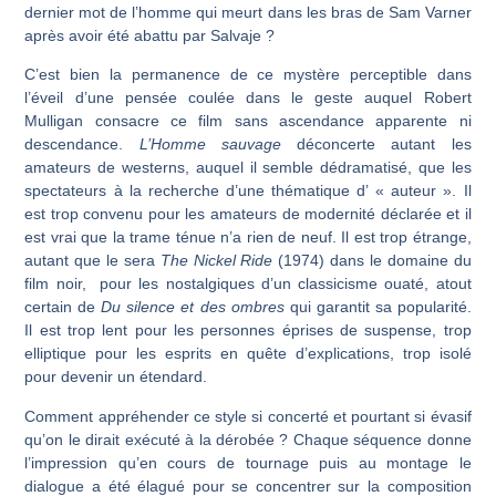
dernier mot de l’homme qui meurt dans les bras de Sam Varner
après avoir été abattu par Salvaje ?
C’est bien la permanence de ce mystère perceptible dans
l’éveil d’une pensée coulée dans le geste auquel Robert
Mulligan consacre ce film sans ascendance apparente ni
descendance.
L’Homme sauvage
déconcerte autant les
amateurs de westerns, auquel il semble dédramatisé, que les
spectateurs à la recherche d’une thématique d’ « auteur ». Il
est trop convenu pour les amateurs de modernité déclarée et il
est vrai que la trame ténue n’a rien de neuf. Il est trop étrange,
autant que le sera
The Nickel Ride
(1974) dans le domaine du
film noir, pour les nostalgiques d’un classicisme ouaté, atout
certain de
Du silence et des ombres
qui garantit sa popularité.
Il est trop lent pour les personnes éprises de suspense, trop
elliptique pour les esprits en quête d’explications, trop isolé
pour devenir un étendard.
Comment appréhender ce style si concerté et pourtant si évasif
qu’on le dirait exécuté à la dérobée ? Chaque séquence donne
l’impression qu’en cours de tournage puis au montage le
dialogue a été élagué pour se concentrer sur la composition