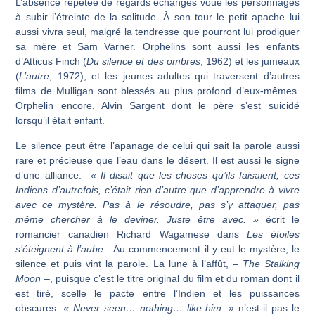
L’absence répétée de regards échangés voue les personnages
à subir l’étreinte de la solitude. À son tour le petit apache lui
aussi vivra seul, malgré la tendresse que pourront lui prodiguer
sa mère et Sam Varner. Orphelins sont aussi les enfants
d’Atticus Finch (
Du silence et des ombres
, 1962) et les jumeaux
(
L’autre
, 1972), et les jeunes adultes qui traversent d’autres
films de Mulligan sont blessés au plus profond d’eux-mêmes.
Orphelin encore, Alvin Sargent dont le père s’est suicidé
lorsqu’il était enfant.
Le silence peut être l’apanage de celui qui sait la parole aussi
rare et précieuse que l’eau dans le désert. Il est aussi le signe
d’une alliance.
« Il disait que les choses qu’ils faisaient, ces
Indiens d’autrefois, c’était rien d’autre que d’apprendre à vivre
avec ce mystère. Pas à le résoudre, pas s’y attaquer, pas
même chercher à le deviner. Juste être avec. »
écrit le
romancier canadien Richard Wagamese dans
Les étoiles
s’éteignent à l’aube
. Au commencement il y eut le mystère, le
silence et puis vint la parole. La lune à l’affût, –
The Stalking
Moon –
, puisque c’est le titre original du film et du roman dont il
est tiré, scelle le pacte entre l’Indien et les puissances
obscures.
« Never seen… nothing… like him. »
n’est-il pas le