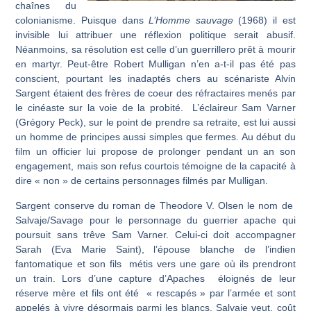
chaînes du
colonianisme. Puisque dans
L’Homme sauvage
(1968) il est
invisible lui attribuer une réflexion politique serait abusif.
Néanmoins, sa résolution est celle d’un guerrillero prêt à mourir
en martyr. Peut-être Robert Mulligan n’en a-t-il pas été pas
conscient, pourtant les inadaptés chers au scénariste Alvin
Sargent étaient des frères de coeur des réfractaires menés par
le cinéaste sur la voie de la probité. L’éclaireur Sam Varner
(Grégory Peck), sur le point de prendre sa retraite, est lui aussi
un homme de principes aussi simples que fermes. Au début du
film un officier lui propose de prolonger pendant un an son
engagement, mais son refus courtois témoigne de la capacité à
dire « non » de certains personnages filmés par Mulligan.
Sargent conserve du roman de Theodore V. Olsen le nom de
Salvaje/Savage pour le personnage du guerrier apache qui
poursuit sans trêve Sam Varner. Celui-ci doit accompagner
Sarah (Eva Marie Saint), l’épouse blanche de l’indien
fantomatique et son fils métis vers une gare où ils prendront
un train. Lors d’une capture d’Apaches éloignés de leur
réserve mère et fils ont été « rescapés » par l’armée et sont
appelés à vivre désormais parmi les blancs. Salvaje veut, coût