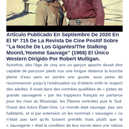
Artículo Publicado En Septiembre De 2020 En
El Nº 715 De La Revista De Cine Positif Sobre
"La Noche De Los Gigantes/The Stalking
Moon/L'Homme Sauvage" (1968) El Único
Western Dirigido Por Robert Mulligan.
Autrefois, dès l’âge de cinq ans un garçon apache devait être
capable de parcourir pieds nus une longue distance la bouche
pleine d’eau sans en perdre une goutte, sous peine de
recommencer jusqu’à l’exténuation ou d’obtenir enfin le respect
des adultes. Il vivait dans des contrées qualifiées de « pistes de
grande sauvagerie » par les trappeurs français en partance
pour les rives du Mississipi, les Plaines centrales puis le Sud-
Ouest des futurs États-Unis. Le monde était sauvage, pas ses
habitants, et si par extension on les nommait « sauvages » ce
n’était pas tant qu’ils fussent primitifs mais plutôt que la
« sauvagerie » était la condition de leur survie dans une nature