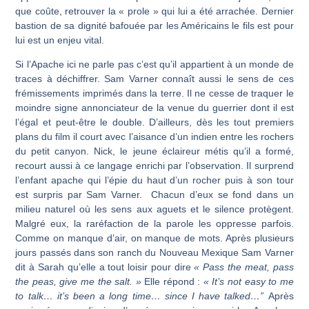
que coûte, retrouver la « prole » qui lui a été arrachée. Dernier
bastion de sa dignité bafouée par les Américains le fils est pour
lui est un enjeu vital.
Si l’Apache ici ne parle pas c’est qu’il appartient à un monde de
traces à déchiffrer. Sam Varner connaît aussi le sens de ces
frémissements imprimés dans la terre. Il ne cesse de traquer le
moindre signe annonciateur de la venue du guerrier dont il est
l’égal et peut-être le double. D’ailleurs, dès les tout premiers
plans du film il court avec l’aisance d’un indien entre les rochers
du petit canyon. Nick, le jeune éclaireur métis qu’il a formé,
recourt aussi à ce langage enrichi par l’observation. Il surprend
l’enfant apache qui l’épie du haut d’un rocher puis à son tour
est surpris par Sam Varner. Chacun d’eux se fond dans un
milieu naturel où les sens aux aguets et le silence protègent.
Malgré eux, la raréfaction de la parole les oppresse parfois.
Comme on manque d’air, on manque de mots. Après plusieurs
jours passés dans son ranch du Nouveau Mexique Sam Varner
dit à Sarah qu’elle a tout loisir pour dire
« Pass the meat, pass
the peas, give me the salt. »
Elle répond :
« It’s not easy to me
to talk… it’s been a long time… since I have talked…”
Après