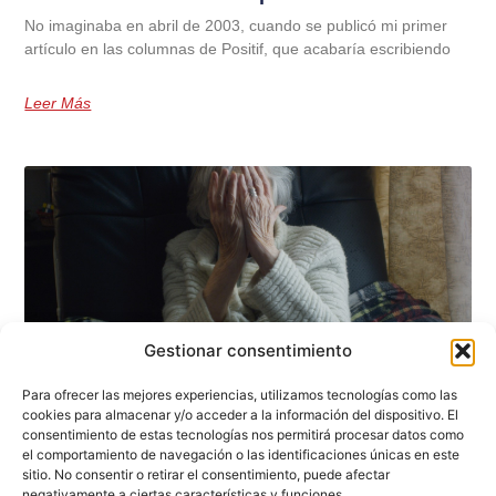
No imaginaba en abril de 2003, cuando se publicó mi primer
artículo en las columnas de Positif, que acabaría escribiendo
Leer Más
Gestionar consentimiento
Para ofrecer las mejores experiencias, utilizamos tecnologías como las
cookies para almacenar y/o acceder a la información del dispositivo. El
consentimiento de estas tecnologías nos permitirá procesar datos como
NOTES ÉPARSES SUR LE CINÉMA ESPAGNOL
el comportamiento de navegación o las identificaciones únicas en este
ACTUEL
sitio. No consentir o retirar el consentimiento, puede afectar
negativamente a ciertas características y funciones.