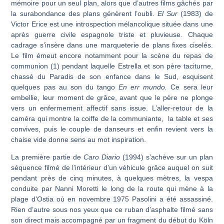
mémoire pour un seul plan, alors que d’autres films gâchés par
la surabondance des plans génèrent l’oubli.
El Sur
(1983) de
Victor Erice est une introspection mélancolique située dans une
après guerre civile espagnole triste et pluvieuse. Chaque
cadrage s’insère dans une marqueterie de plans fixes ciselés.
Le film émeut encore notamment pour la scène du repas de
communion (1) pendant laquelle Estrella et son père taciturne,
chassé du Paradis de son enfance dans le Sud, esquisent
quelques pas au son du tango
En err mundo.
Ce sera leur
embellie, leur moment de grâce, avant que le père ne plonge
vers un enfermement affectif sans issue. L’aller-retour de la
caméra qui montre la coiffe de la communiante, la table et ses
convives, puis le couple de danseurs et enfin revient vers la
chaise vide donne sens au mot inspiration.
La première partie de
Caro Diario
(1994) s’achève sur un plan
séquence filmé de l’intérieur d’un véhicule grâce auquel on suit
pendant près de cinq minutes, à quelques mètres, la vespa
conduite par Nanni Moretti le long de la route qui mène à la
plage d’Ostia où en novembre 1975 Pasolini a été assassiné.
Rien d’autre sous nos yeux que ce ruban d’asphalte filmé sans
son direct mais accompagné par un fragment du début du Köln