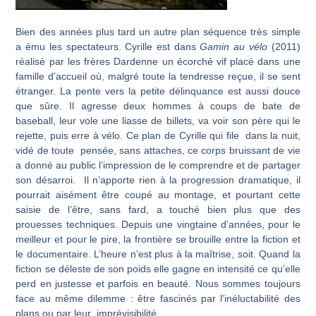
Bien des années plus tard un autre plan séquence très simple
a ému les spectateurs. Cyrille est dans
Gamin au vélo
(2011)
réalisé par les frères Dardenne un écorché vif placé dans une
famille d’accueil où, malgré toute la tendresse reçue, il se sent
étranger. La pente vers la petite délinquance est aussi douce
que sûre. Il agresse deux hommes à coups de bate de
baseball, leur vole une liasse de billets, va voir son père qui le
rejette, puis erre à vélo. Ce plan de Cyrille qui file dans la nuit,
vidé de toute pensée, sans attaches, ce corps bruissant de vie
a donné au public l’impression de le comprendre et de partager
son désarroi. Il n’apporte rien à la progression dramatique, il
pourrait aisément être coupé au montage, et pourtant cette
saisie de l’être, sans fard, a touché bien plus que des
prouesses techniques. Depuis une vingtaine d’années, pour le
meilleur et pour le pire, la frontière se brouille entre la fiction et
le documentaire. L’heure n’est plus à la maîtrise, soit. Quand la
fiction se déleste de son poids elle gagne en intensité ce qu’elle
perd en justesse et parfois en beauté. Nous sommes toujours
face au même dilemme : être fascinés par l’inéluctabilité des
plans ou par leur imprévisibilité.