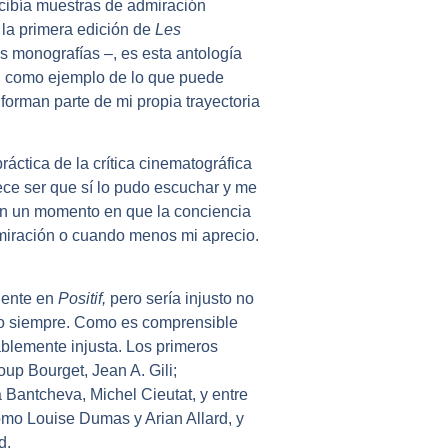
ecibía muestras de admiración
 la primera edición de
Les
s monografías –, es esta antología
r, como ejemplo de lo que puede
o forman parte de mi propia trayectoria
áctica de la crítica cinematográfica
arece ser que sí lo pudo escuchar y me
en un momento en que la conciencia
miración o cuando menos mi aprecio.
uente en
Positif,
pero sería injusto no
do siempre. Como es comprensible
blemente injusta. Los primeros
up Bourget, Jean A. Gili;
 Bantcheva, Michel Cieutat, y entre
como Louise Dumas y Arian Allard, y
d.