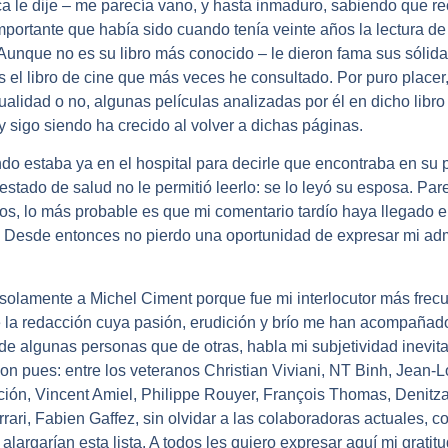
a le dije – me parecía vano, y hasta inmaduro, sabiendo que r
portante que había sido cuando tenía veinte años la lectura de
Aunque no es su libro más conocido – le dieron fama sus sólida
s el libro de cine que más veces he consultado. Por puro place
asualidad o no, algunas películas analizadas por él en dicho libr
y sigo siendo ha crecido al volver a dichas páginas.
o estaba ya en el hospital para decirle que encontraba en su pr
Su estado de salud no le permitió leerlo: se lo leyó su esposa. P
os, lo más probable es que mi comentario tardío haya llegado 
. Desde entonces no pierdo una oportunidad de expresar mi ad
solamente a Michel Ciment porque fue mi interlocutor más frec
e la redacción cuya pasión, erudición y brío me han acompaña
e algunas personas que de otras, habla mi subjetividad inevita
 pues: entre los veteranos Christian Viviani, NT Binh, Jean-Lo
ción, Vincent Amiel, Philippe Rouyer, François Thomas, Denitza
ari, Fabien Gaffez, sin olvidar a las colaboradoras actuales, 
largarían esta lista. A todos les quiero expresar aquí mi gratitu