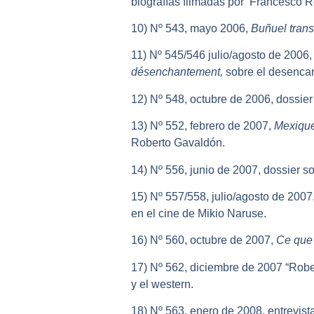
biografías filmadas por Francesco R
10) Nº 543, mayo 2006,
Buñuel tran
11) Nº 545/546 julio/agosto de 2006,
désenchantement,
sobre el desencan
12) Nº 548, octubre de 2006, dossier
13) Nº 552, febrero de 2007,
Mexique
Roberto Gavaldón.
14) Nº 556, junio de 2007, dossier s
15) Nº 557/558, julio/agosto de 200
en el cine de Mikio Naruse.
16) Nº 560, octubre de 2007,
Ce que j
17) Nº 562, diciembre de 2007 “Robert
y el western.
18) Nº 563, enero de 2008, entrevist