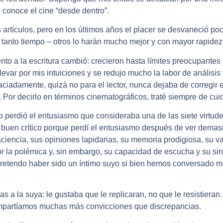
conoce el cine “desde dentro”.
s artículos, pero en los últimos años el placer se desvaneció p
 tanto tiempo – otros lo harán mucho mejor y con mayor rapidez –
to a la escritura cambió: crecieron hasta límites preocupantes
evar por mis intuiciones y se redujo mucho la labor de análisis 
iadamente, quizá no para el lector, nunca dejaba de corregir e
. Por decirlo en términos cinematográficos, traté siempre de cuid
perdió el entusiasmo que consideraba una de las siete virtude
n buen crítico porque perdí el entusiasmo después de ver dem
encia, sus opiniones lapidarias, su memoria prodigiosa, su vas
 por la polémica y, sin embargo, su capacidad de escucha y su s
pretendo haber sido un íntimo suyo si bien hemos conversado má
s a la suya: le gustaba que le replicaran, no que le resistieran
Compartíamos muchas más convicciones que discrepancias.