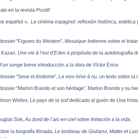
ato en la revista
Positif
ine español »,
Le cinéma espagnol
: reflexión histórica, estética
 dossier “Figures du Western”,
Mosaïque Indienne
sobre el trata
ia Kazan,
Une vie à l’est d’Eden
à propósito de la autobiografía d
 d’un songe
breve introducción a la obra de Víctor Erice.
dossier “Sexe et érotisme”,
La voix mise à nu,
un texto sobre la 
 dossier “Marlon Brando et son héritage”, Marlon Brando y su he
 Orson Welles,
Le pays de la soif
dedicado al guión de
Una
histo
ouglas Sirk,
Au bord de l’arc-en-ciel
sobre
Imitación a la vida
.
obre la biografía filmada,
Le tombeau de Giuliano, Mattei et Luc