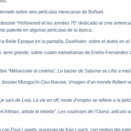
osi.
sterrado
sobre seis películas mexicanas de Buñuel.
 dossier “Hollywood et les années 70” dedicado al cine america
to patente en algunas películas de la época.
 la Belle Epoque en la pantalla,
Duellistes
sobre el duelo en el 
, terre grande,
sobre cuatro melodramas de Emilio Fernández d
obre “Mélancolie et cinéma”,
Le baiser de Saturne
se ciñe a mel
7, dossier Mizoguchi-Ozu-Naruse,
Visages d’un monde flottant
v
e sais de Lola, La vie en off, mode d’emploi
se refiere a la pel
 Altman, artiste et rebelle”,
Les coulisses de l’Ouest
, artículo 
a con Paul Laverty, guionista de Ken Loach, con motivo del est