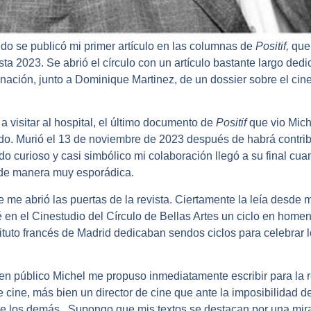
do se publicó mi primer artículo en las columnas de
Positif,
que
asta 2023. Se abrió el círculo con un artículo bastante largo de
dinación, junto a Dominique Martinez, de un dossier sobre el cin
 visitar al hospital, el último documento de
Positif
que vio Mich
do. Murió el 13 de noviembre de 2023 después de habrá contribu
 curioso y casi simbólico mi colaboración llegó a su final cuando
r de manera muy esporádica.
 me abrió las puertas de la revista. Ciertamente la leía desde m
n el Cinestudio del Círculo de Bellas Artes un ciclo en homena
tituto francés de Madrid dedicaban sendos ciclos para celebrar l
en público Michel me propuso inmediatamente escribir para la 
cine, más bien un director de cine que ante la imposibilidad de
 de los demás. Supongo que mis textos se destacan por una mira