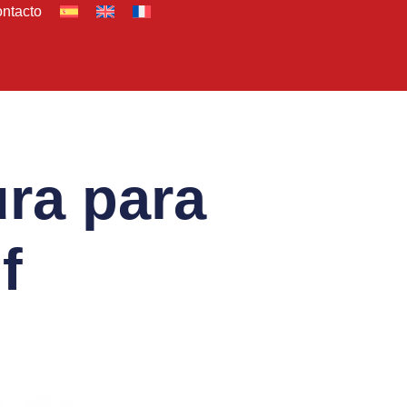
ntacto
ura para
f