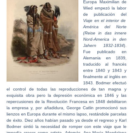
Europa Maximilian de
Wied empezó la labor
de publicación del
Viaje en el interior de
América del Norte
(Reise in das innere
Nord-America in den
Jahern 1832-1834
).
Fue publicado en
Alemania en 1839,
traducido al francés
entre 1840 y 1843 y
finalmente al inglés en
1843. Bodmer efectuó
el control de todas las reproducciones de tan magna y
exquisita obra pero la depresión económica en 1846 y las
repercusiones de la Revolución Francesa en 1848 debilitaron
la empresa y, por añadidura, George Catlin promocionó sus
lienzos en Europa durante el mismo lapso, restándole parcelas
de éxito. Diez años habían pasado ya desde el regreso y Karl
Bodmer sintió la necesidad de romper con este viaje que le
impedía crecer como artista. Además, Ana-María Magdalena