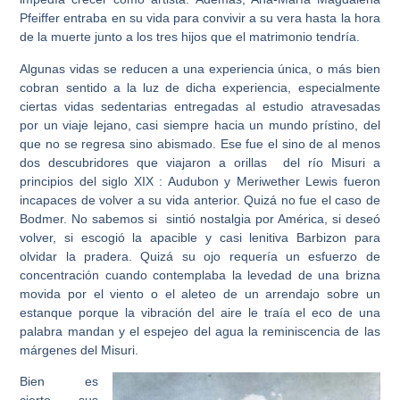
Pfeiffer entraba en su vida para convivir a su vera hasta la hora
de la muerte junto a los tres hijos que el matrimonio tendría.
Algunas vidas se reducen a una experiencia única, o más bien
cobran sentido a la luz de dicha experiencia, especialmente
ciertas vidas sedentarias entregadas al estudio atravesadas
por un viaje lejano, casi siempre hacia un mundo prístino, del
que no se regresa sino abismado. Ese fue el sino de al menos
dos descubridores que viajaron a orillas del río Misuri a
principios del siglo XIX : Audubon y Meriwether Lewis fueron
incapaces de volver a su vida anterior. Quizá no fue el caso de
Bodmer. No sabemos si sintió nostalgia por América, si deseó
volver, si escogió la apacible y casi lenitiva Barbizon para
olvidar la pradera. Quizá su ojo requería un esfuerzo de
concentración cuando contemplaba la levedad de una brizna
movida por el viento o el aleteo de un arrendajo sobre un
estanque porque la vibración del aire le traía el eco de una
palabra mandan y el espejeo del agua la reminiscencia de las
márgenes del Misuri.
Bien es
cierto, sus