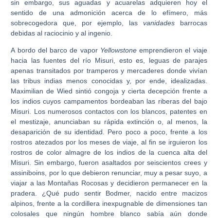
sin embargo, sus aguadas y acuarelas adquieren hoy el
sentido de una admonición acerca de lo efímero, más
sobrecogedora que, por ejemplo, las
vanidades
barrocas
debidas al raciocinio y al ingenio.
A bordo del barco de vapor
Yellowstone
emprendieron el viaje
hacia las fuentes del río Misuri, esto es, leguas de parajes
apenas transitados por tramperos y mercaderes donde vivían
las tribus indias menos conocidas y, por ende, idealizadas.
Maximilian de Wied sintió congoja y cierta decepción frente a
los indios cuyos campamentos bordeaban las riberas del bajo
Misuri. Los numerosos contactos con los blancos, patentes en
el mestizaje, anunciaban su rápida extinción o, al menos, la
desaparición de su identidad. Pero poco a poco, frente a los
rostros atezados por los meses de viaje, al fin se irguieron los
rostros de color almagre de los indios de la cuenca alta del
Misuri. Sin embargo, fueron asaltados por seiscientos crees y
assiniboins, por lo que debieron renunciar, muy a pesar suyo, a
viajar a las Montañas Rocosas y decidieron permanecer en la
pradera. ¿Qué pudo sentir Bodmer, nacido entre macizos
alpinos, frente a la cordillera inexpugnable de dimensiones tan
colosales que ningún hombre blanco sabía aún donde