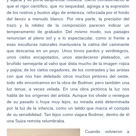
que el rigor científico, que no sequedad, agrega a la expresión
de los rostros y bustos algo de entereza, reforzada por el fondo
del lienzo a menudo blanco. Por otra parte, la precisión del
trazo y la nitidez de la composición parecen indicar un
temperamento de grabador. Del mismo modo, sus paisajes
renuncian al pleno sol y a lo espectacular, como si frente a
esas esculturas naturales mantuviera la calma del caminante
que descansa en un poyo. Unos tonos pardos y verdinegros,
unos cielos encapotados, unos atardeceres plateados, un
bruñido semejante al vaho que dista mucho de la imagen rojiza
y pajiza, de los cielos cegadores, de los contrastes y las aristas
con que nos han deleitado otros muchos pintores del oeste;
todo ello encontramos en la obra de Bodmer, pero también una
luz tenue, a veces velada. En una obra pictórica la luz nos
habla de los orígenes del artista. Aunque los olvide o reniegue
de su pasado o huya muy lejos, su mirada está determinada
por la luz de la infancia, como un latido que marca el compás
de su sensibilidad. Tan lejos como viajara Bodmer, dentro de él
una Suiza remota relumbraba.
Cuando volvieron a