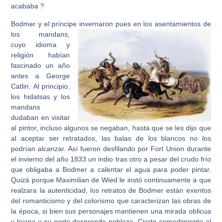
acababa ?
Bodmer y el príncipe
invernaron pues en los asentamientos de
los mandans,
cuyo idioma y
religión habían
fascinado un año
antes a George
Catlin. Al principio,
los hidatsas y los
mandans
dudaban en visitar
al pintor, incluso algunos se negaban, hasta que se les dijo que
al aceptar ser retratados, las balas de los blancos no los
podrían alcanzar. Así fueron desfilando por Fort Union durante
el invierno del año 1833 un indio tras otro a pesar del crudo frío
que obligaba a Bodmer a calentar el agua para poder pintar.
Quizá porque Maximilian de Wied le instó continuamente a que
realzara la autenticidad, los retratos de Bodmer están exentos
del romanticismo y del colorismo que caracterizan las obras de
la época, si bien sus personajes mantienen una mirada oblicua
y lejana y su porte desprende nobleza. Cierto comedimiento al