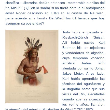
científica –«literaria
»
decían entonces– memorable a orillas del
río Misuri? ¿Quién lo sabría si no fuera porque el antropólogo
Josef Röder descubrió en 1948 en el castillo de Neuwied,
perteneciente a la familia De Wied, los 81 lienzos que hoy
aseguran su posteridad?
Todo había empezado en
Riesbach-Zúrich (Suiza).
Allí había nacido Karl
Bodmer, hijo de tejedores
y vendedores de algodón,
cuya temprana vocación
artística había sido
alentada por su tío Johan
Jakos Meier. A su lado,
Karl había aprendido las
técnicas del aguafuerte y
la litografía hasta que sus
vistas del Rin, ejecutadas
cuando apenas alcanzaba
los veinte años, llamaron
la atención del príncipe Maximilian de Wied (1782-1867).