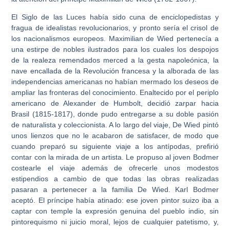
El Siglo de las Luces había sido cuna de enciclopedistas y
fragua de idealistas revolucionarios, y pronto sería el crisol de
los nacionalismos europeos. Maximilian de Wied pertenecía a
una estirpe de nobles ilustrados para los cuales los despojos
de la realeza remendados merced a la gesta napoleónica, la
nave encallada de la Revolución francesa y la alborada de las
independencias americanas no habían mermado los deseos de
ampliar las fronteras del conocimiento. Enaltecido por el periplo
americano de Alexander de Humbolt, decidió zarpar hacia
Brasil (1815-1817), donde pudo entregarse a su doble pasión
de naturalista y coleccionista. A lo largo del viaje, De Wied pintó
unos lienzos que no le acabaron de satisfacer, de modo que
cuando preparó su siguiente viaje a los antípodas, prefirió
contar con la mirada de un artista. Le propuso al joven Bodmer
costearle el viaje además de ofrecerle unos modestos
estipendios a cambio de que todas las obras realizadas
pasaran a pertenecer a la familia De Wied. Karl Bodmer
aceptó. El príncipe había atinado: ese joven pintor suizo iba a
captar con temple la expresión genuina del pueblo indio, sin
pintorequismo ni juicio moral, lejos de cualquier patetismo, y,