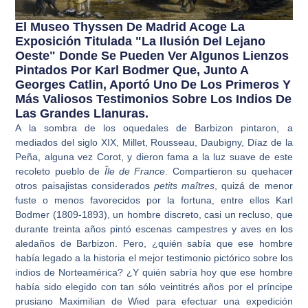
El Museo Thyssen De Madrid Acoge La
Exposición Titulada "La Ilusión Del Lejano
Oeste" Donde Se Pueden Ver Algunos Lienzos
Pintados Por Karl Bodmer Que, Junto A
Georges Catlin, Aportó Uno De Los Primeros Y
Más Valiosos Testimonios Sobre Los Indios De
Las Grandes Llanuras.
A la sombra de los oquedales de Barbizon pintaron, a
mediados del siglo XIX, Millet, Rousseau, Daubigny, Díaz de la
Peña, alguna vez Corot, y dieron fama a la luz suave de este
recoleto pueblo de
Île de France
. Compartieron su quehacer
otros paisajistas considerados
petits maîtres
, quizá de menor
fuste o menos favorecidos por la fortuna, entre ellos Karl
Bodmer (1809-1893), un hombre discreto, casi un recluso, que
durante treinta años pintó escenas campestres y aves en los
aledaños de Barbizon. Pero, ¿quién sabía que ese hombre
había legado a la historia el mejor testimonio pictórico sobre los
indios de Norteamérica? ¿Y quién sabría hoy que ese hombre
había sido elegido con tan sólo veintitrés años por el príncipe
prusiano Maximilian de Wied para efectuar una expedición