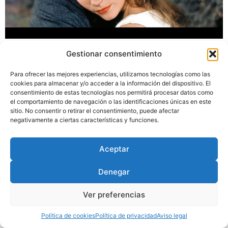
En este artículo publicado en 2004 traté de destacar
Gestionar consentimiento
algunos rasgos frecuentes en la obra de Elia Kazan a
partir de la lectura de su autobiografía.
Para ofrecer las mejores experiencias, utilizamos tecnologías como las
cookies para almacenar y/o acceder a la información del dispositivo. El
consentimiento de estas tecnologías nos permitirá procesar datos como
el comportamiento de navegación o las identificaciones únicas en este
Diseñado por
Trixma
|
Política
sitio. No consentir o retirar el consentimiento, puede afectar
de Privacidad
|
Aviso Legal
|
negativamente a ciertas características y funciones.
Política de Cookies
Aceptar
Denegar
Ver preferencias
Política de cookies
Política de privacidad
Aviso legal