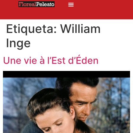
Etiqueta:
William
Inge
Une vie à l’Est d’Éden