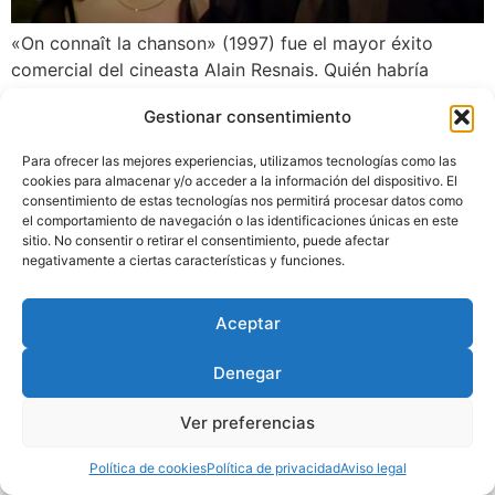
«On connaît la chanson» (1997) fue el mayor éxito
comercial del cineasta Alain Resnais. Quién habría
pensado que esta película muy singular, sin precedentes
Gestionar consentimiento
ni descendencia, si no musical sí cantada , porque
introduce numerosos extractos de canción insertados
Para ofrecer las mejores experiencias, utilizamos tecnologías como las
en la ficción, sedujera a cinéfilos, aficionados a la
cookies para almacenar y/o acceder a la información del dispositivo. El
comedia no menos que a la canción popular y siguiera
consentimiento de estas tecnologías nos permitirá procesar datos como
el comportamiento de navegación o las identificaciones únicas en este
siendo veinte años después un ejemplo de experimento
sitio. No consentir o retirar el consentimiento, puede afectar
feliz no reñido con sus postulados más atrevidos.
negativamente a ciertas características y funciones.
Aceptar
Diseñado por
Trixma
|
Política
de Privacidad
|
Aviso Legal
|
Política de Cookies
Denegar
Ver preferencias
Política de cookies
Política de privacidad
Aviso legal