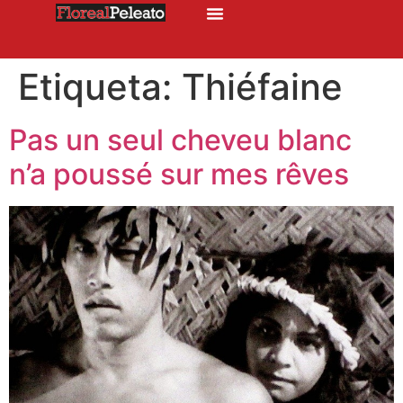
Etiqueta:
Thiéfaine
Pas un seul cheveu blanc
n’a poussé sur mes rêves