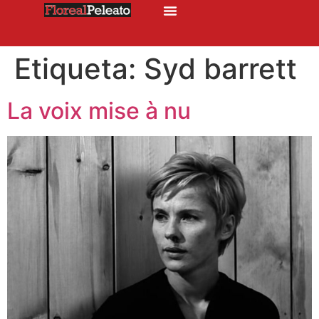
Etiqueta:
Syd barrett
La voix mise à nu