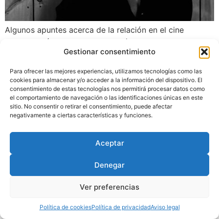
Algunos apuntes acerca de la relación en el cine
contemporáneo entre voz y erotismo.
Gestionar consentimiento
Para ofrecer las mejores experiencias, utilizamos tecnologías como las
Diseñado por
Trixma
|
Política
cookies para almacenar y/o acceder a la información del dispositivo. El
de Privacidad
|
Aviso Legal
|
consentimiento de estas tecnologías nos permitirá procesar datos como
Política de Cookies
el comportamiento de navegación o las identificaciones únicas en este
sitio. No consentir o retirar el consentimiento, puede afectar
negativamente a ciertas características y funciones.
Aceptar
Denegar
Ver preferencias
Política de cookies
Política de privacidad
Aviso legal