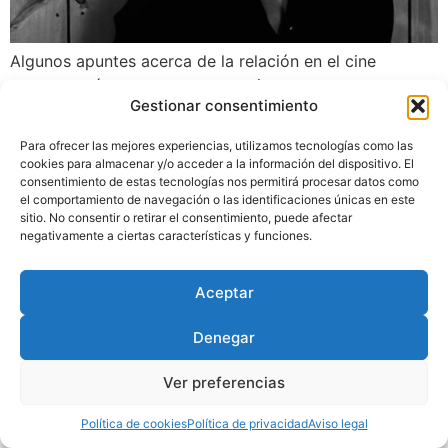
Algunos apuntes acerca de la relación en el cine
contemporáneo entre voz y erotismo.
Gestionar consentimiento
Para ofrecer las mejores experiencias, utilizamos tecnologías como las
Diseñado por
Trixma
|
Política
cookies para almacenar y/o acceder a la información del dispositivo. El
de Privacidad
|
Aviso Legal
|
consentimiento de estas tecnologías nos permitirá procesar datos como
Política de Cookies
el comportamiento de navegación o las identificaciones únicas en este
sitio. No consentir o retirar el consentimiento, puede afectar
negativamente a ciertas características y funciones.
Aceptar
Denegar
Ver preferencias
Política de cookies
Política de privacidad
Aviso legal