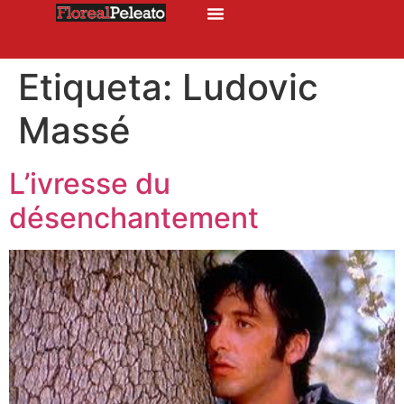
Etiqueta:
Ludovic
Massé
L’ivresse du
désenchantement