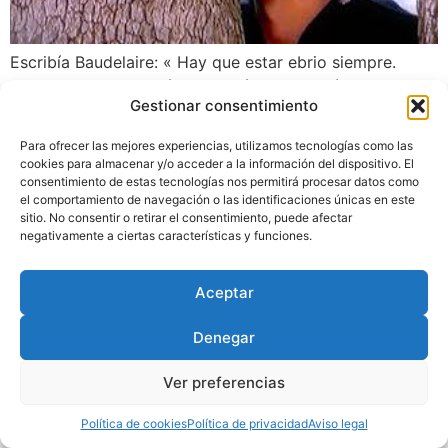
Escribía Baudelaire: « Hay que estar ebrio siempre.
Todo reside en eso: ésta es la única cuestión. Para no
Gestionar consentimiento
sentir el horrible peso del Tiempo que nos rompe las
espaldas y nos hace inclinar hacia la tierra, hay que
Para ofrecer las mejores experiencias, utilizamos tecnologías como las
embriagarse sin descanso.” Sí, pero la resaca causada
cookies para almacenar y/o acceder a la información del dispositivo. El
por la contracultura, el despertar post hippie, las
consentimiento de estas tecnologías nos permitirá procesar datos como
el comportamiento de navegación o las identificaciones únicas en este
decepciones ideológicas, las derivas políticas, las
sitio. No consentir o retirar el consentimiento, puede afectar
heridas del amor, generaron en el cine americano de los
negativamente a ciertas características y funciones.
años setenta un desencanto agudo tan embriagador
como el spleen baudeleriano.
Aceptar
Denegar
Diseñado por
Trixma
|
Política
de Privacidad
|
Aviso Legal
|
Ver preferencias
Política de Cookies
Política de cookies
Política de privacidad
Aviso legal