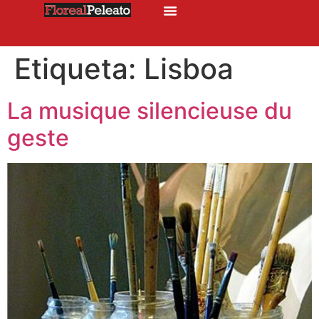
Etiqueta:
Lisboa
La musique silencieuse du
geste