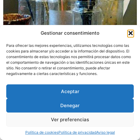
En este texto relato las etapas de escritura, rodaje y
Gestionar consentimiento
montaje de «La mano azul» donde filmé en Lisboa el
proceso creativo del pintor Mathieu Sodore mientras
Para ofrecer las mejores experiencias, utilizamos tecnologías como las
cookies para almacenar y/o acceder a la información del dispositivo. El
estaba realizando una serie de diez lienzos de gran
consentimiento de estas tecnologías nos permitirá procesar datos como
formato inspirados en palos flamencos. También paseo
el comportamiento de navegación o las identificaciones únicas en este
por mi propia memoria de espectador recordando
sitio. No consentir o retirar el consentimiento, puede afectar
negativamente a ciertas características y funciones.
algunas aproximaciones prpouestas sobre las
relaciones que mantienen cine y pintura.
Aceptar
Diseñado por
Trixma
|
Política
Denegar
de Privacidad
|
Aviso Legal
|
Política de Cookies
Ver preferencias
Política de cookies
Política de privacidad
Aviso legal