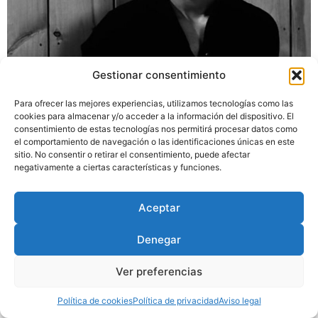
Gestionar consentimiento
Algunos apuntes acerca de la relación en el cine
contemporáneo entre voz y erotismo.
Para ofrecer las mejores experiencias, utilizamos tecnologías como las
cookies para almacenar y/o acceder a la información del dispositivo. El
consentimiento de estas tecnologías nos permitirá procesar datos como
Diseñado por
Trixma
|
Política
el comportamiento de navegación o las identificaciones únicas en este
de Privacidad
|
Aviso Legal
|
sitio. No consentir o retirar el consentimiento, puede afectar
negativamente a ciertas características y funciones.
Política de Cookies
Aceptar
Denegar
Ver preferencias
Política de cookies
Política de privacidad
Aviso legal