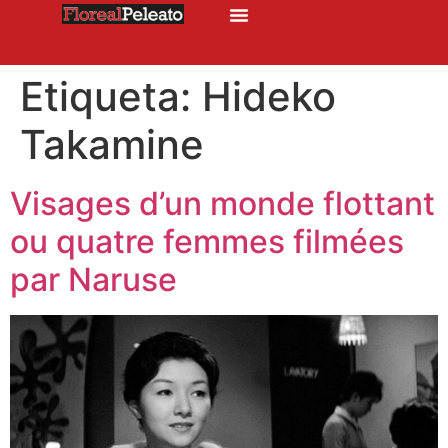
Etiqueta:
Hideko
Takamine
Visages d’un monde flottant
ou quatre femmes filmées
par Naruse