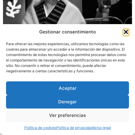
Gestionar consentimiento
Artículo publicado en enúmero doble de julio/agosto de
Para ofrecer las mejores experiencias, utilizamos tecnologías como las
2007 (nº 557-558) en el dossier Mizoguchi-Ozu-Naruse.
cookies para almacenar y/o acceder a la información del dispositivo. El
Trop souvent l’on confond la monotonie et l’ennui. On
consentimiento de estas tecnologías nos permitirá procesar datos como
voudrait que la monotonie soit le fruit de l’incurie, de la
el comportamiento de navegación o las identificaciones únicas en este
sitio. No consentir o retirar el consentimiento, puede afectar
maladresse, de l’usure, de rhétoriques stylistiques
negativamente a ciertas características y funciones.
d’autant plus éprouvantes qu’elles sont dédaigneuses.
Bien des exemples il est vrai le confirment […]
Aceptar
Diseñado por
Trixma
|
Política
Denegar
de Privacidad
|
Aviso Legal
|
Política de Cookies
Ver preferencias
Política de cookies
Política de privacidad
Aviso legal