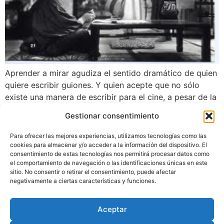
Aprender a mirar agudiza el sentido dramático de quien
quiere escribir guiones. Y quien acepte que no sólo
existe una manera de escribir para el cine, a pesar de la
imperante estructura en tres actos propuesta en
Gestionar consentimiento
escuelas y talleres, descubre la posibilidad de ser quizá
un poco más libre y sin duda más curioso. El libro del
Para ofrecer las mejores experiencias, utilizamos tecnologías como las
que presento aquí la introducción fue acompañado por
cookies para almacenar y/o acceder a la información del dispositivo. El
consentimiento de estas tecnologías nos permitirá procesar datos como
un ciclo de 24 proyecciones en el museo de arte
el comportamiento de navegación o las identificaciones únicas en este
moderno de Bogotá. La publicación del libro fue posible
sitio. No consentir o retirar el consentimiento, puede afectar
gracias al apoyo de Gabriel Alba, entonces profesor de
negativamente a ciertas características y funciones.
la universidad javeriana, la programación mediante el
apoyo de Enrique Pulecio, entonces coordinador de las
Aceptar
actividades del MAM.