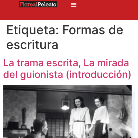
Etiqueta:
Formas de
escritura
La trama escrita, La mirada
del guionista (introducción)