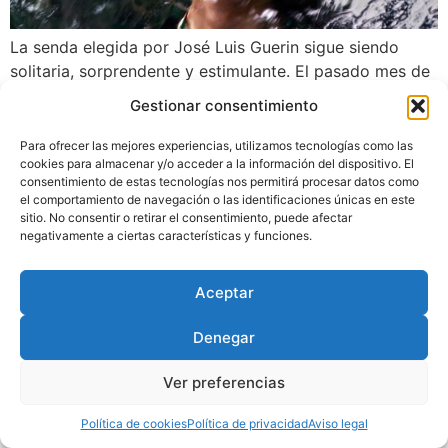
La senda elegida por José Luis Guerin sigue siendo
solitaria, sorprendente y estimulante. El pasado mes de
junio mantuve con él una conversación que trata de
Gestionar consentimiento
seguir sus pasos, comprender sus planteamientos y
algunas de sus preguntas relativas a su quehacer. En
Para ofrecer las mejores experiencias, utilizamos tecnologías como las
cookies para almacenar y/o acceder a la información del dispositivo. El
otras palabras acercarse al pensamiento de un cineasta
consentimiento de estas tecnologías nos permitirá procesar datos como
que se siente atraído por l’avant-garde y l’arrière-garde.
el comportamiento de navegación o las identificaciones únicas en este
sitio. No consentir o retirar el consentimiento, puede afectar
negativamente a ciertas características y funciones.
Diseñado por
Trixma
|
Política
de Privacidad
|
Aviso Legal
|
Aceptar
Política de Cookies
Denegar
Ver preferencias
Política de cookies
Política de privacidad
Aviso legal