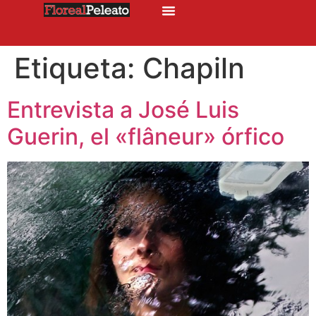
Etiqueta:
Chapiln
Entrevista a José Luis
Guerin, el «flâneur» órfico