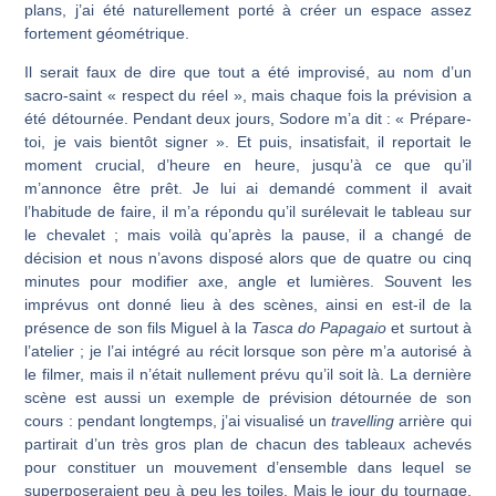
plans, j’ai été naturellement porté à créer un espace assez
fortement géométrique.
Il serait faux de dire que tout a été improvisé, au nom d’un
sacro-saint « respect du réel », mais chaque fois la prévision a
été détournée. Pendant deux jours, Sodore m’a dit : « Prépare-
toi, je vais bientôt signer ». Et puis, insatisfait, il reportait le
moment crucial, d’heure en heure, jusqu’à ce que qu’il
m’annonce être prêt. Je lui ai demandé comment il avait
l’habitude de faire, il m’a répondu qu’il surélevait le tableau sur
le chevalet ; mais voilà qu’après la pause, il a changé de
décision et nous n’avons disposé alors que de quatre ou cinq
minutes pour modifier axe, angle et lumières. Souvent les
imprévus ont donné lieu à des scènes, ainsi en est-il de la
présence de son fils Miguel à la
Tasca
do Papagaio
et surtout à
l’atelier ; je l’ai intégré au récit lorsque son père m’a autorisé à
le filmer, mais il n’était nullement prévu qu’il soit là. La dernière
scène est aussi un exemple de prévision détournée de son
cours : pendant longtemps, j’ai visua­lisé un
travelling
arrière qui
partirait d’un très gros plan de chacun des tableaux achevés
pour constituer un mouvement d’ensemble dans lequel se
superposeraient peu à peu les toiles. Mais le jour du tournage,