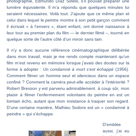
photographie, Edmundo Díaz Sotelo, s’il pouvait préparer une
lumière équivalente. Il m’a répondu que quelques minutes lui
seraient nécessaires. Voilà tout. J’ajoute que ce même plan et
celui dans lequel le peintre montre à son petit garçon comment
il écrivait « à l’envers », étant enfant, ont donné naissance à
leur tour au premier plan du film — le dernier filmé –, tourné en
quelque sorte de l’autre côté d’un miroir sans tain.
Il n’y a donc aucune référence cinématographique délibérée
dans mon travail, mais je me rends compte maintenant qu’un
film m’est revenu en mémoire lorsque j’avais des doutes sur la
forme à adopter :
Un condamné à mort s’est échappé
(1956).
Comment filmer un homme seul et silencieux dans un espace
confiné ? Comment la caméra peut-elle accéder à l’intériorité ?
Robert Bresson y est parvenu admirablement. à coup sûr, mon
plaisir à filmer l’enfermement volontaire du peintre en est un
lointain écho, autant que mon insistance à traquer son regard.
D’une certaine manière, Mathieu Sodore est un « condamné à
peindre » qui s’échappe.
D’emblée
aussi, j’ai eu