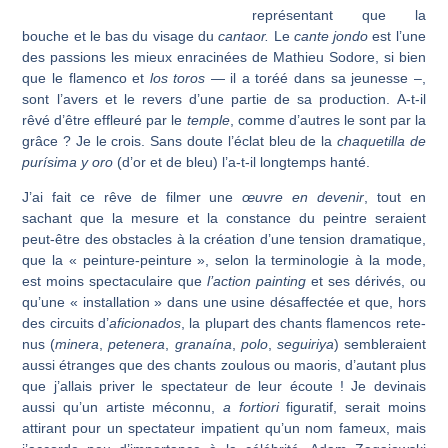
représentant que la
bouche et le bas du visage du
cantaor.
Le
cante jondo
est l’une
des passions les mieux enra­cinées de Mathieu Sodore, si bien
que le flamenco et
los toros
— il a toréé dans sa jeunesse –,
sont l’avers et le revers d’une partie de sa production. A-t-il
rêvé d’être effleuré par le
temple
, comme d’autres le sont par la
grâce ? Je le crois. Sans doute l’éclat bleu de la
chaquetilla de
purísima y oro
(d’or et de bleu) l’a-t-il longtemps hanté.
J’ai fait ce rêve de filmer une
œuvre en devenir
, tout en
sachant que la mesure et la constance du peintre seraient
peut-être des obstacles à la création d’une tension dra­matique,
que la « peinture-peinture », selon la terminologie à la mode,
est moins spec­taculaire que
l’action painting
et ses dérivés, ou
qu’une « installation » dans une usine désaffectée et que, hors
des circuits d’
aficionados
, la plupart des chants flamencos rete­
nus (
minera
,
petenera
,
granaína
,
polo
,
seguiriya
) sembleraient
aussi étranges que des chants zoulous ou maoris, d’autant plus
que j’allais priver le spectateur de leur écoute ! Je devinais
aussi qu’un artiste méconnu,
a fortiori
figuratif, serait moins
attirant pour un spectateur impatient qu’un nom fameux, mais