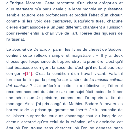
d’Enrique Morente. Cette rencontre d’un chant grégorien et
d’un
martinete
m’a paru idéale ; la lente montée en puissance
semble sourdre des profondeurs et produit l’effet d’un chœur,
comme si les voix des
cantaores
, jusqu’alors tues, chacune
d’elles étant associée à un
palo
différent, chantaient à l’unisson
pour révéler enfin la chair vive de l’art, libérée des rigueurs de
l’artisanat.
Le
Journal
de Delacroix, parmi les livres de chevet de Sodore,
contient cette réflexion simple et magistrale : « Il y a deux
choses que l’expérience doit apprendre : la première, c’est qu’il
faut beaucoup corriger : la seconde, c’est qu’il ne faut pas trop
corriger »
[14]
. C’est la condition d’un travail vivant. Fallait-il
terminer le film par la plongée sur la série de
La música
callada
del cantaor
? J’ai préféré à cette fin « définitive », l’éternel
recommencement du labeur car mon sujet était moins de filmer
une série que
la
peinture, comme me l’a appris la fin du
montage. Ainsi, j’ai pris congé de Mathieu Sodore à travers les
barreaux de la prison qui garantit sa liberté. Je lui souhaite de
se laisser surprendre toujours davantage tout au long de ce
chemin escarpé qu’est celui de la création, afin d’atteindre cet
état où l’on trouve sans chercher, où l’on se dépasse sans