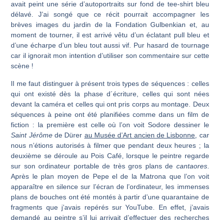
avait peint une série d’autoportraits sur fond de tee-shirt bleu
délavé. J’ai songé que ce récit pourrait accompagner les
brèves images du jardin de la Fondation Gulbenkian et, au
moment de tourner, il est arrivé vêtu d’un éclatant pull bleu et
d’une écharpe d’un bleu tout aussi vif. Pur hasard de tournage
car il ignorait mon intention d’utiliser son commentaire sur cette
scène !
Il me faut distinguer à présent trois types de séquences : celles
qui ont existé dès la phase d´écriture, celles qui sont nées
devant la caméra et celles qui ont pris corps au montage. Deux
séquences à peine ont été planifiées comme dans un film de
fiction : la première est celle où l’on voit Sodore dessiner le
Saint Jérôme
de Dürer
au Musée d’Art ancien de Lisbonne
, car
nous n’étions autorisés à filmer que pendant deux heures ; la
deuxième se déroule au Pois Café, lorsque le peintre regarde
sur son ordinateur portable de très gros plans de
cantaores
.
Après le plan moyen de Pepe el de la Matrona que l’on voit
apparaître en silence sur l’écran de l’ordinateur, les immenses
plans de bouches ont été montés à partir d’une quarantaine de
fragments que j’avais repérés sur YouTube. En effet, j’avais
demandé au peintre s’il lui arrivait d’effectuer des recherches