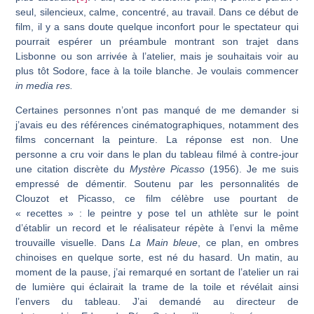
seul, silencieux, calme, con­centré, au travail. Dans ce début de
film, il y a sans doute quelque inconfort pour le spectateur qui
pourrait espérer un préambule montrant son trajet dans
Lisbonne ou son arrivée à l’atelier, mais je souhaitais voir au
plus tôt Sodore, face à la toile blanche. Je voulais commencer
in media res.
Certaines personnes n’ont pas manqué de me demander si
j’avais eu des réfé­rences cinématographiques, notamment des
films concernant la peinture. La réponse est non. Une
personne a cru voir dans le plan du tableau filmé à contre-jour
une citation discrète du
Mystère Picasso
(1956). Je me suis
empressé de démentir. Soutenu par les personnalités de
Clouzot et Picasso, ce film célèbre use pourtant de
« recettes » : le peintre y pose tel un athlète sur le point
d’établir un record et le réalisateur répète à l’envi la même
trouvaille visuelle. Dans
La Main
bleue
, ce plan, en ombres
chinoises en quelque sorte, est né du hasard. Un matin, au
moment de la pause, j’ai remarqué en sortant de l’atelier un rai
de lumière qui éclai­rait la trame de la toile et révélait ainsi
l’envers du tableau. J’ai demandé au directeur de