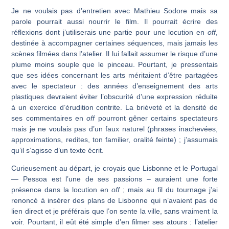
Je ne voulais pas d’entretien avec Mathieu Sodore mais sa
parole pourrait aussi nourrir le film. Il pourrait écrire des
réflexions dont j’utiliserais une partie pour une locution en
off
,
destinée à accompagner certaines séquences, mais jamais les
scènes filmées dans l’atelier. Il lui fallait assumer le risque d’une
plume moins souple que le pinceau. Pourtant, je pressentais
que ses idées concernant les arts méri­taient d’être partagées
avec le spectateur : des années d’enseignement des arts
plastiques devraient éviter l’obscurité d’une expression réduite
à un exercice d’érudition contrite. La brièveté et la densité de
ses commentaires en
off
pourront gêner certains spectateurs
mais je ne voulais pas d’un faux naturel (phrases inachevées,
approximations, redites, ton familier, oralité feinte) ; j’assumais
qu’il s’agisse d’un texte écrit.
Curieusement au départ, je croyais que Lisbonne et le Portugal
— Pessoa est l’une de ses passions – auraient une forte
présence dans la locution en
off
; mais au fil du tournage j’ai
renoncé à insérer des plans de Lisbonne qui n’avaient pas de
lien direct et je préférais que l’on sente la ville, sans vraiment la
voir. Pourtant, il eût été simple d’en filmer ses atours : l’atelier