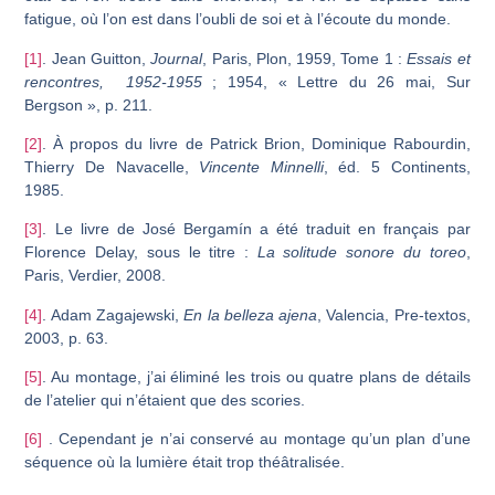
fatigue, où l’on est dans l’oubli de soi et à l’écoute du monde.
[1]
. Jean Guitton,
Journal
, Paris, Plon, 1959, Tome 1 :
Essais et
rencontres, 1952-1955
; 1954, « Lettre du 26 mai, Sur
Bergson », p. 211.
[2]
. À propos du livre de Patrick Brion, Dominique Rabourdin,
Thierry De Navacelle,
Vincente Minnelli
, éd. 5 Continents,
1985.
[3]
. Le livre de José Bergamín a été traduit en français par
Florence Delay, sous le titre :
La solitude
sonore du toreo
,
Paris, Verdier, 2008.
[4]
. Adam Zagajewski,
En la belleza ajena
, Valencia, Pre-textos,
2003, p. 63.
[5]
. Au montage, j’ai éliminé les trois ou quatre plans de détails
de l’atelier qui n’étaient que des scories.
[6]
. Cependant je n’ai conservé au montage qu’un plan d’une
séquence où la lumière était trop théâtralisée.