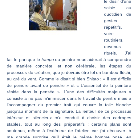
le désir d’une
saisie au
quotidien de
gestes
répétitifs,
voire
routiniers,
devenus
rituels. J’ai
fait le pari que le
tempo
du peintre nous aiderait à comprendre
de manière concrète, et non cérébrale, les étapes du
processus de création, que je devrais être tel un bambou fléchi,
au gré du vent. Comme le disait si bien Shitao : « Il est difficile
de peindre avant de peindre » et « L’essentiel de la peinture
réside dans la pensée ». L’une des difficultés majeures a
consisté à ne pas m’immiscer dans le travail du peintre mais à
l’accompagner du premier trait qui couvre la toile blanche
jusqu’au moment de la signature. La lenteur de ce processus
intérieur et silencieux m’a conduit à choisir des cadrages
stables, tout au long des préparatifs ; certains plans sont
soutenus, même à l’extérieur de l’atelier, car j’ai découvert à
ma grande surprise qu’il était le même homme posé, en