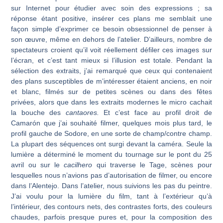
sur Internet pour étudier avec soin des expressions ; sa
réponse étant positive, insérer ces plans me semblait une
façon simple d’exprimer ce besoin obsessionnel de penser à
son œuvre, même en dehors de l’atelier. D’ailleurs, nombre de
spectateurs croient qu’il voit réelle­ment défiler ces images sur
l’écran, et c’est tant mieux si l’illusion est totale. Pendant la
sélection des extraits, j’ai remarqué que ceux qui contenaient
des plans susceptibles de m’intéresser étaient anciens, en noir
et blanc, filmés sur de petites scènes ou dans des fêtes
privées, alors que dans les extraits modernes le micro cachait
la bouche des
cantaores.
Et c’est face au profil droit de
Camarón que j’ai souhaité filmer, quelques mois plus tard, le
profil gauche de Sodore, en une sorte de champ/contre champ.
La plupart des séquences ont surgi devant la caméra. Seule la
lumière a déterminé le mo­ment du tournage sur le pont du 25
avril ou sur le
cacilhero
qui traverse le Tage, scènes pour
lesquelles nous n’avions pas d’autorisation de filmer, ou encore
dans l’Alentejo. Dans l’atelier, nous suivions les pas du peintre.
J’ai voulu pour la lumière du film, tant à l’extérieur qu’à
l’intérieur, des contours nets, des contrastes forts, des couleurs
chaudes, parfois presque pures et, pour la composition des