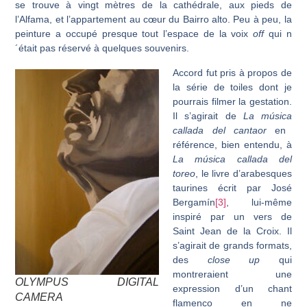
se trouve à vingt mètres de la cathédrale, aux pieds de
l’Alfama, et l’appartement au cœur du Bairro alto. Peu à peu, la
peinture a occupé presque tout l’espace de la voix
off
qui n
´était pas réservé à quelques souvenirs.
Accord fut pris à propos de
la série de toiles dont je
pourrais filmer la gestation.
Il s’agirait de
La música
callada del cantaor
en
référence, bien entendu, à
La música
callada del
toreo
, le livre d’arabesques
taurines écrit par José
Bergamín
[3]
, lui-même
inspiré par un vers de
Saint Jean de la Croix. Il
s’agirait de grands formats,
des
close up
qui
montreraient une
OLYMPUS DIGITAL
expression d’un chant
CAMERA
flamenco en ne