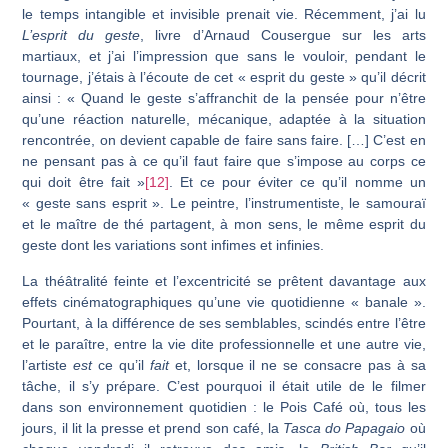
le temps intangible et invisible prenait vie. Récemment, j’ai lu
L’esprit du geste
, livre d’Arnaud Cousergue sur les arts
martiaux, et j’ai l’impression que sans le vouloir, pendant le
tournage, j’étais à l’écoute de cet « esprit du geste » qu’il décrit
ainsi : « Quand le geste s’affranchit de la pensée pour n’être
qu’une réaction naturelle, mécanique, adaptée à la situation
rencontrée, on devient capable de faire sans faire. […] C’est en
ne pensant pas à ce qu’il faut faire que s’impose au corps ce
qui doit être fait »
[12]
. Et ce pour éviter ce qu’il nomme un
« geste sans esprit ». Le peintre, l’instrumentiste, le samouraï
et le maître de thé partagent, à mon sens, le même esprit du
geste dont les variations sont infimes et infinies.
La théâtralité feinte et l’excentricité se prêtent davantage aux
effets cinémato­graphiques qu’une vie quotidienne « banale ».
Pourtant, à la différence de ses sembla­bles, scindés entre l’être
et le paraître, entre la vie dite professionnelle et une autre vie,
l’artiste
est
ce qu’il
fait
et, lorsque il ne se consacre pas à sa
tâche, il s’y prépare. C’est pourquoi il était utile de le filmer
dans son environnement quotidien : le Pois Café où, tous les
jours, il lit la presse et prend son café, la
Tasca
do Papagaio
où