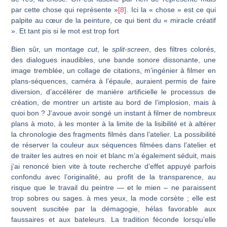
par cette chose qui représente »
[8]
. Ici la « chose » est ce qui
palpite au cœur de la peinture, ce qui tient du « miracle créatif
». Et tant pis si le mot est trop fort
Bien sûr, un montage
cut
, le
split-screen
, des filtres colorés,
des dialogues inau­dibles, une bande sonore dissonante, une
image tremblée, un collage de citations, m’in­génier à filmer en
plans-séquences, caméra à l’épaule, auraient permis de faire
diver­sion, d’accélérer de manière artificielle le processus de
création, de montrer un artiste au bord de l’implosion, mais à
quoi bon ? J’avoue avoir songé un instant à filmer de nom­breux
plans à moto, à les monter à la limite de la lisibilité et à altérer
la chronologie des fragments filmés dans l’atelier. La possibilité
de réserver la couleur aux séquences filmées dans l’atelier et
de traiter les autres en noir et blanc m’a également séduit, mais
j’ai renoncé bien vite à toute recherche d’effet appuyé parfois
confondu avec l’ori­ginalité, au profit de la transparence, au
risque que le travail du peintre — et le mien – ne paraissent
trop sobres ou sages. à mes yeux, la mode corsète ; elle est
souvent sus­citée par la démagogie, hélas favorable aux
faussaires et aux bateleurs. La tradition féconde lorsqu’elle