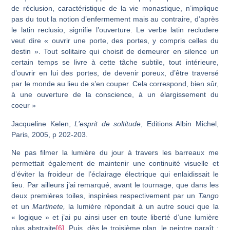
de réclusion, caractéristique de la vie monastique, n’implique
pas du tout la notion d’enfermement mais au contraire, d’après
le latin reclusio, signifie l’ouverture. Le verbe latin recludere
veut dire « ouvrir une porte, des portes, y compris celles du
destin ». Tout solitaire qui choisit de demeurer en silence un
certain temps se livre à cette tâche subtile, tout intérieure,
d’ouvrir en lui des portes, de devenir poreux, d’être traversé
par le monde au lieu de s’en couper. Cela correspond, bien sûr,
à une ouverture de la conscience, à un élargissement du
coeur »
Jacqueline Kelen,
L’esprit de soltitude
, Editions Albin Michel,
Paris, 2005, p 202-203.
Ne pas filmer la lumière du jour à travers les barreaux me
permettait également de maintenir une continuité visuelle et
d’éviter la froideur de l’éclairage électrique qui enlai­dissait le
lieu. Par ailleurs j’ai remarqué, avant le tournage, que dans les
deux premières toiles, inspirées respectivement par un
Tango
et un
Martinete,
la lumière répondait à un autre souci que la
« logique » et j’ai pu ainsi user en toute liberté d’une lumière
plus abstraite
[6]
. Puis, dès le troisième plan, le peintre paraît :