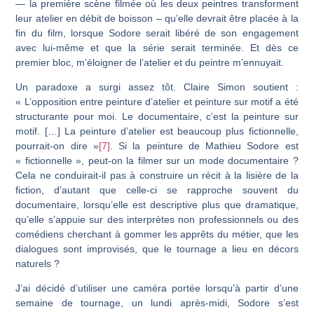
— la première scène filmée où les deux peintres transforment
leur atelier en débit de boisson – qu’elle devrait être placée à la
fin du film, lorsque Sodore serait libéré de son engagement
avec lui-même et que la série serait terminée. Et dès ce
premier bloc, m’éloigner de l’atelier et du peintre m’ennuyait.
Un paradoxe a surgi assez tôt. Claire Simon soutient :
« L’opposition entre pein­ture d’atelier et peinture sur motif a été
structurante pour moi. Le documentaire, c’est la peinture sur
motif. […] La peinture d’atelier est beaucoup plus fictionnelle,
pourrait-on dire »
[7]
. Si la peinture de Mathieu Sodore est
« fictionnelle », peut-on la filmer sur un mode documentaire ?
Cela ne conduirait-il pas à construire un récit à la lisière de la
fiction, d’autant que celle-ci se rapproche souvent du
documentaire, lorsqu’elle est des­criptive plus que dramatique,
qu’elle s’appuie sur des interprètes non professionnels ou des
comédiens cherchant à gommer les apprêts du métier, que les
dialogues sont impro­visés, que le tournage a lieu en décors
naturels ?
J’ai décidé d’utiliser une caméra portée lorsqu’à partir d’une
semaine de tour­nage, un lundi après-midi, Sodore s’est