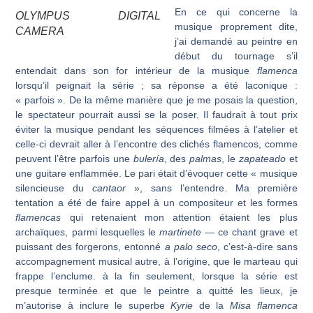
En ce qui concerne la
OLYMPUS DIGITAL
musique proprement dite,
CAMERA
j’ai demandé au peintre en
début du tournage s’il
entendait dans son for intérieur de la musique
flamenca
lorsqu’il peignait la série ; sa réponse a été laconique :
« parfois ». De la même manière que je me posais la question,
le spectateur pourrait aussi se la poser. Il faudrait à tout prix
éviter la musique pendant les séquences filmées à l’atelier et
celle-ci devrait aller à l’encontre des clichés flamencos, comme
peuvent l’être parfois une
bulería
, des
palmas
, le
zapateado
et
une guitare enflammée. Le pari était d’évoquer cette « musique
silen­cieuse du
cantaor
», sans l’entendre. Ma première
tentation a été de faire appel à un compositeur et les formes
flamencas
qui retenaient mon attention étaient les plus
archaïques, parmi lesquelles le
martinete
— ce chant grave et
puissant des forgerons, entonné
a palo seco
, c’est-à-dire sans
accompagnement musical autre, à l’origine, que le marteau qui
frappe l’enclume. à la fin seulement, lorsque la série est
presque terminée et que le peintre a quitté les lieux, je
m’autorise à inclure le superbe
Kyrie
de la
Misa
flamenca