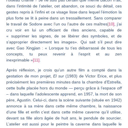
dans l’intimité de l’atelier, cet abandon, ce souci du détail, ces
gestes repris à l’infini et ce visage lisse dans lequel l’émotion la
plus forte se lit à peine dans un tressaillement. Sans comparer
le travail de Sodore avec l’un ou l’autre de ces maîtres
[10]
, j’ai
cru voir en lui un officiant de rites anciens, capable de
« supprimer les signes, de se libérer des symboles, et de
s’approprier directement les images». Qui sait s’il peut dire
avec Gao Xingjian : « Lorsque tu t’es débarrassé de tous les
concepts, tu peux revenir à l’esprit et au zen
inexprimable »
[11]
.
Après réflexion, je crois qu’un autre film a compté dans la
gestation de mon projet,
El sur
(1983) de Víctor Erice, et plus
précisément les premières minutes dans la chambre d’Estrella,
cette bulle placée hors du monde — perçu grâce à l’espace
off
– dans laquelle l’adolescente apprend, en 1957, la mort de son
père, Agustín. Celui-ci, dans la scène suivante (située en 1942)
annonce à sa mère dans cette même chambre, la naissance
d’une fille et enfin c’est dans cette même caverne qu’il utilise,
devant sa fille alors âgée de huit ans, le pendule de sourcier.
L’atelier est aussi pour le peintre la caverne dans laquelle le