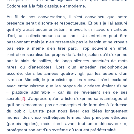
Sodore est à la fois classique
et
moderne.
Au fil de nos conversations, il s’est convaincu que notre
présence serait discrète et respectueuse. Et puis je l’ai assuré
qu’il n’y aurait aucun entretien, ni avec lui, ni avec un critique
d’art, un collectionneur ou un ami. Un entretien peut être
passionnant mais je n’en ressentais pas le besoin et ne croyais
pas être à même d’en tirer parti. Trop sou­vent en effet,
l’entretien sacralise les propos de l’artiste, selon qu’il s’exprime
par le biais de saillies, de longs silences ponctués de mots
rares ou d’anecdotes. Lors d’un entretien radiophonique
accordé, dans les années quatre-vingt, par les auteurs d’un
livre sur Minnelli, le journaliste qui les recevait s’est exclamé
avec enthousiasme que les propos du cinéaste étaient d’une
« platitude admirable » car ils ne révélaient rien de ses
secrets
[2]
. J’apprécie qu’un artiste s’exprime sans ambages et
qu’il ne s’encombre pas de concepts et de formules à l’adresse
du public. L’artiste peut nous livrer des idées longuement
muries, des choix esthétiques fermes, des principes éthiques
(parfois rigi­des), mais il est avant tout un « découvreur »,
protégeant son art d’un système où tout est prédéterminé.