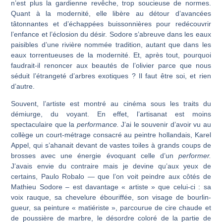
n’est plus la gardienne revêche, trop soucieuse de normes.
Quant à la modernité, elle libère au détour d’avancées
tâtonnantes et d’échappées buissonnières pour redécouvrir
l’enfance et l’éclosion du désir. Sodore s’abreuve dans les eaux
paisibles d’une rivière nommée tradition, autant que dans les
eaux torrentueuses de la modernité. Et, après tout, pourquoi
faudrait-il renoncer aux beautés de l’olivier parce que nous
séduit l’étrangeté d’arbres exotiques ? Il faut être soi, et rien
d’autre.
Souvent, l’artiste est montré au cinéma sous les traits du
démiurge, du voyant. En effet, l’artisanat est moins
spectaculaire que la
performance.
J’ai le souvenir d’avoir vu au
collège un court-métrage consacré au peintre hollandais, Karel
Appel, qui s’aha­nait devant de vastes toiles à grands coups de
brosses avec une énergie évoquant celle d’un
performer.
J’avais envie du contraire mais je devine qu’aux yeux de
certains, Paulo Robalo — que l’on voit peindre aux côtés de
Mathieu Sodore – est davantage « artiste » que celui-ci : sa
voix rauque, sa chevelure ébouriffée, son visage de bourlin­
gueur, sa peinture « matiériste », parcourue de cire chaude et
de poussière de marbre, le désordre coloré de la partie de