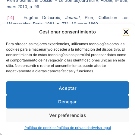
Pierre Gamet, in Dossier « Le Son aujourd’hui »,
Positif
, nº 589,
mars 2010, p. 96.
[14]
. Eugène Delacroix,
Journal
, Plon, Collection Les
Mémorables, Paris, 1981. p. 771, 10 mars 1860,
Gestionar consentimiento
Para ofrecer las mejores experiencias, utilizamos tecnologías como las
Anterior
Siguiente
cookies para almacenar y/o acceder a la información del dispositivo. El
consentimiento de estas tecnologías nos permitirá procesar datos como
el comportamiento de navegación o las identificaciones únicas en este
sitio. No consentir o retirar el consentimiento, puede afectar
negativamente a ciertas características y funciones.
Aceptar
Posts relacionados
Denegar
Ver preferencias
Política de cookies
Política de privacidad
Aviso legal