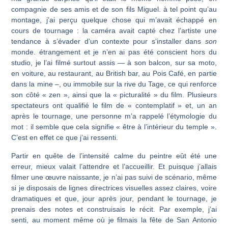
compagnie de ses amis et de son fils Miguel. à tel point qu’au
montage, j’ai perçu quelque chose qui m’avait échappé en
cours de tournage : la caméra avait capté chez l’artiste une
tendance à s’évader d’un contexte pour s’installer dans
son
monde. étrangement et je n’en ai pas été conscient hors du
studio, je l’ai filmé surtout assis — à son balcon, sur sa moto,
en voiture, au restaurant, au British bar, au Pois Café, en partie
dans la mine –, ou immobile sur la rive du Tage, ce qui renforce
son côté « zen », ainsi que la « picturalité » du film. Plusieurs
spectateurs ont qualifié le film de « contemplatif » et, un an
après le tournage, une personne m’a rappelé l’étymologie du
mot : il semble que cela signifie « être à l’intérieur du temple ».
C’est en effet ce que j’ai ressenti.
Partir en quête de l’intensité calme du peintre eût été une
erreur, mieux valait l’attendre et l’accueillir. Et puisque j’allais
filmer une œuvre naissante, je n’ai pas suivi de scénario, même
si je disposais de lignes directrices visuelles assez claires, voire
dra­matiques et que, jour après jour, pendant le tournage, je
prenais des notes et construisais le récit. Par exemple, j’ai
senti, au moment même où je filmais la fête de San Antonio