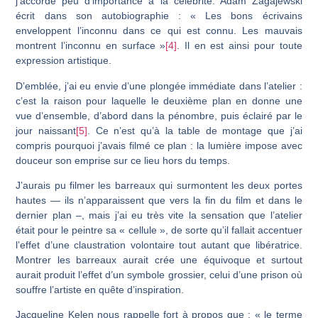
j’accorde peu d’importance à la célébrité. Adam Zagajewski
écrit dans son autobiographie : « Les bons écrivains
enveloppent l’in­connu dans ce qui est connu. Les mauvais
montrent l’inconnu en surface »
[4]
. Il en est ainsi pour toute
expression artistique.
D’emblée, j’ai eu envie d’une plongée immédiate dans l’atelier :
c’est la raison pour laquelle le deuxième plan en donne une
vue d’ensemble, d’abord dans la pénom­bre, puis éclairé par le
jour naissant
[5]
. Ce n’est qu’à la table de montage que j’ai
compris pourquoi j’avais filmé ce plan : la lumière impose avec
douceur son emprise sur ce lieu hors du temps.
J’aurais pu filmer les barreaux qui surmontent les deux portes
hautes — ils n’apparaissent que vers la fin du film et dans le
dernier plan –, mais j’ai eu très vite la sensation que l’atelier
était pour le peintre sa « cellule », de sorte qu’il fallait accen­tuer
l’effet d’une claustration volontaire tout autant que libératrice.
Montrer les barreaux aurait crée une équivoque et surtout
aurait produit l’effet d’un symbole grossier, celui d’une prison où
souffre l’artiste en quête d’inspiration.
Jacqueline Kelen nous rappelle fort à propos que : « le terme