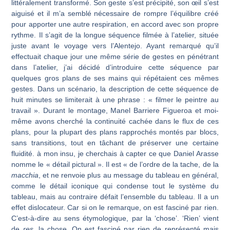
littéralement transformé. Son geste s’est préci­pité, son œil s’est
aiguisé et il m’a semblé nécessaire de rompre l’équilibre créé
pour apporter une autre respiration, en accord avec son propre
rythme. Il s’agit de la longue séquence filmée à l’atelier, située
juste avant le voyage vers l’Alentejo. Ayant remarqué qu’il
effectuait chaque jour une même série de gestes en pénétrant
dans l’atelier, j’ai décidé d’introduire cette séquence par
quelques gros plans de ses mains qui répétaient ces mêmes
gestes. Dans un scénario, la description de cette séquence de
huit minutes se limiterait à une phrase : « filmer le peintre au
travail ». Durant le montage, Manel Barriere Figueroa et moi-
même avons cherché la continuité cachée dans le flux de ces
plans, pour la plupart des plans rapprochés montés par blocs,
sans transitions, tout en tâchant de préserver une certaine
fluidité. à mon insu, je cherchais à capter ce que Daniel Arasse
nomme le « détail pictural ». Il est « de l’ordre de la tache, de la
macchia
, et ne renvoie plus au message du tableau en général,
comme le détail iconique qui con­dense tout le système du
tableau, mais au contraire défait l’ensemble du tableau. Il a un
effet dislocateur. Car si on le remarque, on est fasciné par rien.
C’est-à-dire au sens étymologique, par la ‘chose’. ‘Rien’ vient
de
res
, la chose. On est fasciné par rien de représenté mais