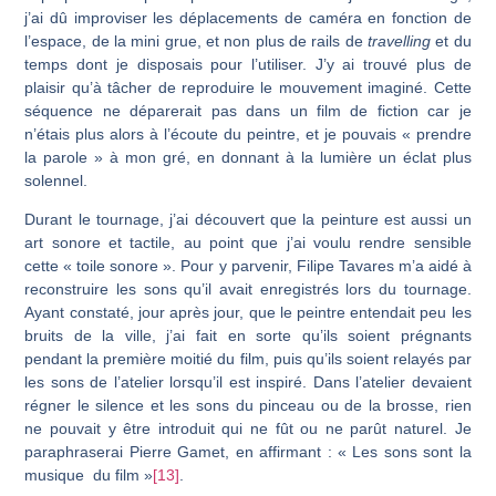
j’ai dû improviser les déplacements de caméra en fonction de
l’espace, de la mini grue, et non plus de rails de
travelling
et du
temps dont je disposais pour l’utiliser. J’y ai trouvé plus de
plaisir qu’à tâcher de reproduire le mouvement imaginé. Cette
séquence ne déparerait pas dans un film de fiction car je
n’étais plus alors à l’écoute du peintre, et je pouvais « prendre
la parole » à mon gré, en donnant à la lumière un éclat plus
solennel.
Durant le tournage, j’ai découvert que la peinture est aussi un
art sonore et tac­tile, au point que j’ai voulu rendre sensible
cette « toile sonore ». Pour y parvenir, Filipe Tavares m’a aidé à
reconstruire les sons qu’il avait enregistrés lors du tournage.
Ayant constaté, jour après jour, que le peintre entendait peu les
bruits de la ville, j’ai fait en sorte qu’ils soient prégnants
pendant la première moitié du film, puis qu’ils soient rela­yés par
les sons de l’atelier lorsqu’il est inspiré. Dans l’atelier devaient
régner le silence et les sons du pinceau ou de la brosse, rien
ne pouvait y être introduit qui ne fût ou ne parût naturel. Je
paraphraserai Pierre Gamet, en affirmant : « Les sons sont la
musique du film »
[13]
.