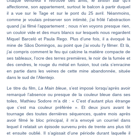
chaque ven­dredi il retrouve des amis, le
British Bar
qu’il
affectionne, son appartement, surtout le balcon à partir duquel
il a vue sur le Tage et sur le pont du 25 avril. Néanmoins,
comme je voulais préserver son intimité, j’ai frôlé l’abstraction
quand j’ai filmé l’appar­tement ; nous n’en voyons presque rien,
un couloir vide et des murs blancs sur lesquels nous regardent
Miquel Barceló et Paula Rego. Plus d’une fois, il a évoqué la
mine de Sãos Domingos, au point que j’ai voulu l’y filmer. Et là,
j’ai compris comment le feu qui calcine la matière compacte de
ses tableaux, l’ocre des terres premières, le noir de la fumée et
des cendres, le rouge du métal en fusion, tout cela s’enracine
en partie dans les veines de cette mine abandonnée, située
dans le sud de l’Alentejo.
Le titre du film,
La Main
bleue
, s’est imposé lorsqu’après avoir
remarqué l’absence ou presque de la couleur bleue dans ses
toiles, Mathieu Sodore m’a dit : « C’est d’autant plus étrange
que c’est ma couleur préférée ». Et deux jours avant le
tournage des toutes dernières séquences, quatre mois après
avoir filmé le bloc principal, il m’a envoyé un courriel dans
lequel il relatait un épisode survenu près de trente ans plus tôt
et ensuite oublié. Il s’agissait d’une période durant laquelle il