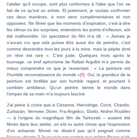
l’atelier qu’il occupe, sont plus conformes à l’idée que l’on se
fait de ce qu’est un artiste. Et justement, je voulais confronter
ces deux manières, à mon sens complémentaires et non
opposées. Ne filmer que les moments d’inspiration, c’est-à-dire
les climax ou les surprises, entendons les points d’inflexion, eût
été malhon­nête. Un spectateur du film m’a dit : « Jamais je
n’aurais cru que cela puisse être aussi dur de peindre, c’est
comme descendre tous les jours à la mine, mais la pépite dont
on rêve est rare ». C’est juste. Quelques mois après le
tournage, ce bref aphorisme de Rafael Argullol m’a permis de
mieux comprendre ce que je ressentais : « La peinture est
l’humble reconnaissance du monde »
[9]
. Oui, la grandeur de la
peinture est fortifiée par son humble regard, et pourtant ô
combien ambitieux. Qu’un peintre tienne le monde dans
l’empan de sa main m’a toujours fasciné.
J’ai peine à croire que si Cézanne, Hieroshige, Corot, Chardin,
Zurbarán, Vermeer, Dürer, Fra Angelico, Giotto, Andrei Roublev
— à l’origine du magnifique film de Tarkovski – avaient été
filmés dans leur atelier, on eût vu autre chose que l’expres­sion
d’un artisanat. Monet ne disait-il pas qu’il peignait comme
l’oiseau chante ? Je ne suis pas certain que même Bacon n’ait,