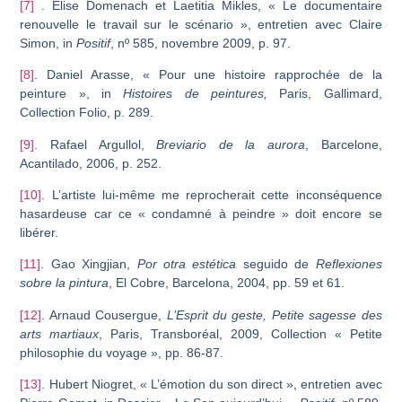
[7]
. Elise Domenach et Laetitia Mikles, « Le documentaire
renouvelle le travail sur le scénario », entretien avec Claire
Simon, in
Positif
, nº 585, novembre 2009, p. 97.
[8]
. Daniel Arasse, « Pour une histoire rapprochée de la
peinture », in
Histoires de peintures,
Paris, Gallimard,
Collection Folio, p. 289.
[9]
. Rafael Argullol,
Breviario de la aurora
, Barcelone,
Acantilado, 2006, p. 252.
[10]
. L’artiste lui-même me reprocherait cette incon­séquence
hasardeuse car ce « condamné à peindre » doit encore se
libérer.
[11]
. Gao Xingjian,
Por otra estética
seguido de
Reflexiones
sobre la pintura
, El Cobre, Barcelona, 2004, pp. 59 et 61.
[12]
. Arnaud Cousergue,
L’Esprit du geste, Petite sagesse des
arts martiaux
, Paris, Transboréal, 2009, Collection « Petite
philosophie du voyage », pp. 86-87.
[13]
. Hubert Niogret, « L’émotion du son direct », entretien avec