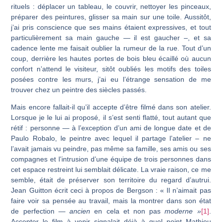
rituels : déplacer un tableau, le couvrir, nettoyer les pinceaux,
préparer des peintures, glisser sa main sur une toile. Aussitôt,
j’ai pris conscience que ses mains étaient expressives, et tout
particulièrement sa main gauche — il est gaucher –, et sa
cadence lente me faisait oublier la rumeur de la rue. Tout d’un
coup, derrière les hautes portes de bois bleu écaillé où aucun
confort n’attend le visiteur, sitôt oubliés les motifs des toiles
posées contre les murs, j’ai eu l’étrange sensation de me
trouver chez un peintre des siècles passés.
Mais encore fallait-il qu’il accepte d’être filmé dans son atelier.
Lorsque je le lui ai proposé, il s’est senti flatté, tout autant que
rétif : personne — à l’exception d’un ami de longue date et de
Paulo Robalo, le peintre avec lequel il partage l’atelier – ne
l’avait jamais vu peindre, pas même sa famille, ses amis ou ses
compagnes et l’intrusion d’une équipe de trois personnes dans
cet espace restreint lui semblait délicate. La vraie raison, ce me
semble, était de préserver son territoire du regard d’autrui.
Jean Guitton écrit ceci à propos de Bergson : « Il n’aimait pas
faire voir sa pensée au travail, mais la montrer dans son état
de perfection —
ancien
en cela et non pas
moderne
»
[1]
.
Accepter le film à venir signalait déjà à quel point Mathieu