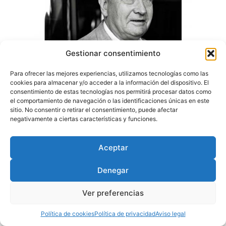
Gestionar consentimiento
No imaginaba en abril de 2003, cuando se publicó mi
Para ofrecer las mejores experiencias, utilizamos tecnologías como las
cookies para almacenar y/o acceder a la información del dispositivo. El
primer artículo en las columnas de Positif, que acabaría
consentimiento de estas tecnologías nos permitirá procesar datos como
escribiendo más de cincuenta artículos para la revista
el comportamiento de navegación o las identificaciones únicas en este
hasta 2023. Se abrió el círculo con un artículo bastante
sitio. No consentir o retirar el consentimiento, puede afectar
negativamente a ciertas características y funciones.
largo dedicado al cine español publicado en abril de
2003 y se cerró con la coordinación, junto a […]
Aceptar
Diseñado por
Trixma
|
Política
Denegar
de Privacidad
|
Aviso Legal
|
Política de Cookies
Ver preferencias
Política de cookies
Política de privacidad
Aviso legal